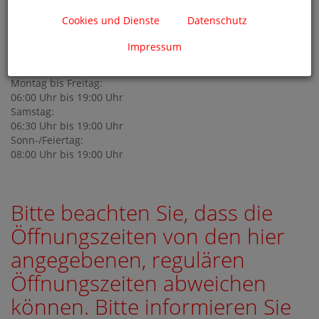
Bahnhofstraße
18
93047
Regensburg
Cookies und Dienste
Datenschutz
regensburg@schmitt-hahn.de
Impressum
+49 941 58650183
Öffnungszeiten
Montag bis Freitag:
06:00 Uhr bis 19:00 Uhr
Samstag:
06:30 Uhr bis 19:00 Uhr
Sonn-/Feiertag:
08:00 Uhr bis 19:00 Uhr
Bitte beachten Sie, dass die
Öffnungszeiten von den hier
angegebenen, regulären
Öffnungszeiten abweichen
können. Bitte informieren Sie