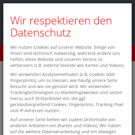
Wir respektieren den
Datenschutz
Wir nutzen Cookies auf unserer Website. Einige von
Menü
ihnen sind technisch notwendig, während andere uns
0
helfen, diese Website und unseren Service zu
verbessern (z.B. externe Dienste wie Karten und Videos).
Bücher gesucht und gefunden
Wir verwenden Analysemethoden (z.B. Cookies oder
Fingerprints), um zu messen, wie häufig unsere Seite
besucht und wie sie genutzt wird. Wir verwenden
In der UNESCO-Welterbestadt Regensburg finden Sie alles
Trackingtechnologien zu Marketingzwecken und setzen
rund ums Lesen direkt im
Bahnhof bei Schmitt & Hahn
. Ob
hierzu auch Drittanbieter ein, die ggf.
Goldener Turm, Steinerne Brücke, Dom St. Peter oder
geräteübergreifend Cookies, Fingerprints, Tracking-Pixel
Reichssaal – in der bayerischen Stadt an der Donau gibt es
und IP-Adressen nutzen.
viel zu entdecken. Wer gerne literarische Highlights oder
Auf unserer Seite betten wir zudem Drittinhalte von
Fachzeitschriften und Magazine aus aller Welt entdecken
anderen Anbietern ein (Karten und Videos). Wir haben
möchte, schaut in der Buchhandlung Schmitt & Hahn vorbei.
auf die weitere Datenverarbeitung und ein etwaiges