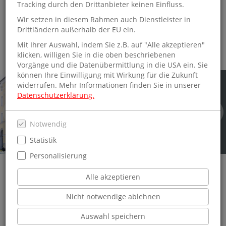
Tracking durch den Drittanbieter keinen Einfluss.
Selbstverständlich finden Sie hier auch eine große Auswahl
an nationalen und internationalen Tageszeitungen sowie
Wir setzen in diesem Rahmen auch Dienstleister in
Geschenkideen, Kalender, Post- und Grußkarten. Sowohl
Drittländern außerhalb der EU ein.
Prepaid- und Telefonkarten als auch regionale Fahrkarten
Mit Ihrer Auswahl, indem Sie z.B. auf "Alle akzeptieren"
sind hier erhältlich.
klicken, willigen Sie in die oben beschriebenen
Vorgänge und die Datenübermittlung in die USA ein. Sie
können Ihre Einwilligung mit Wirkung für die Zukunft
widerrufen. Mehr Informationen finden Sie in unserer
Datenschutzerklärung.
Herzlich willkommen
Notwendig
Statistik
Personalisierung
Alle akzeptieren
Nicht notwendige ablehnen
Auswahl speichern
Schmitt & Hahn Buch und Presse Regensburg