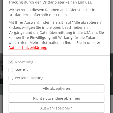
einer Tour durch die sehenswerten Museen oder bei einer
Tracking durch den Drittanbieter keinen Einfluss.
Kostprobe der in alle Welt exportierten Leckereien
Wir setzen in diesem Rahmen auch Dienstleister in
Nürnberger Lebkuchen oder Nürnberger Bratwürste.
Drittländern außerhalb der EU ein.
Ob Sie Gast in Nürnberg oder Einwohner der charmanten
Mit Ihrer Auswahl, indem Sie z.B. auf "Alle akzeptieren"
Stadt sind - einen Abstecher zur Schmitt & Hahn
klicken, willigen Sie in die oben beschriebenen
Buchhandlung Nürnberg im Hauptbahnhof sollten Sie auf
Vorgänge und die Datenübermittlung in die USA ein. Sie
jeden Fall unternehmen und die große Auswahl an Presse
können Ihre Einwilligung mit Wirkung für die Zukunft
und Büchern entdecken.
widerrufen. Mehr Informationen finden Sie in unserer
Datenschutzerklärung.
Notwendig
Statistik
Herzlich willkommen
Personalisierung
Alle akzeptieren
Nicht notwendige ablehnen
Auswahl speichern