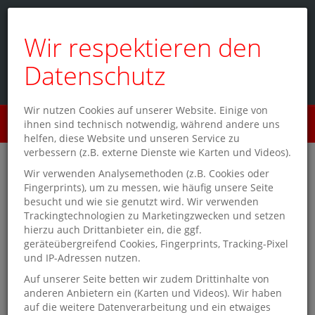
Wir respektieren den
Datenschutz
Wir nutzen Cookies auf unserer Website. Einige von
Menü
ihnen sind technisch notwendig, während andere uns
0
helfen, diese Website und unseren Service zu
verbessern (z.B. externe Dienste wie Karten und Videos).
Lesekultur in der fränkischen
Wir verwenden Analysemethoden (z.B. Cookies oder
Fingerprints), um zu messen, wie häufig unsere Seite
Großstadt
besucht und wie sie genutzt wird. Wir verwenden
Trackingtechnologien zu Marketingzwecken und setzen
hierzu auch Drittanbieter ein, die ggf.
Im
Hauptbahnhof Nürnberg
bietet
Schmitt & Hahn in der
geräteübergreifend Cookies, Fingerprints, Tracking-Pixel
Mittelhalle
die ganze Woche ein vielfältiges Sortiment rund
und IP-Adressen nutzen.
ums Lesen. Selbstverständlich gibt es in der zweitgrößten
Stadt Bayerns mit ihrer mittelalterlichen Altstadt und der
Auf unserer Seite betten wir zudem Drittinhalte von
Kaiserburg immer viel zu entdecken. Ob bei einem
anderen Anbietern ein (Karten und Videos). Wir haben
winterlichen Besuch des berühmten Christkindelsmarkt, bei
auf die weitere Datenverarbeitung und ein etwaiges