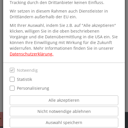
Schmitt & Hahn am Kirchplatz
Tracking durch den Drittanbieter keinen Einfluss.
in Sinsheim!
Wir setzen in diesem Rahmen auch Dienstleister in
Drittländern außerhalb der EU ein.
Direkt in der Innenstadt von Sinsheim erwartet Sie das
Mit Ihrer Auswahl, indem Sie z.B. auf "Alle akzeptieren"
Schmitt & Hahn
Team mit einem vielfältigen Lesesortiment
klicken, willigen Sie in die oben beschriebenen
im
Bücherland
.
Vorgänge und die Datenübermittlung in die USA ein. Sie
können Ihre Einwilligung mit Wirkung für die Zukunft
Dem ursprünglichen Namen Bücherland noch immer treu
widerrufen. Mehr Informationen finden Sie in unserer
vereint Schmitt & Hahn hier am Kirchplatz ein vielfältiges,
Datenschutzerklärung.
ausgewogenes und aktuelles Sortiment. Bücher aller Genres,
Geschenkideen in Hülle und Fülle, wunderschöne Papeterie,
Spiele für jedes Alter und auch Postkarten zu jedem Anlass -
Notwendig
beim Durchstöbern dieser Vielfalt lässt man sich gerne
Statistik
inspirieren. Hier findet jeder tatsächlich das, was er sucht.
Meistens noch ein wenig mehr. Dass wir nicht nur sehr große
Personalisierung
Freude bei dem haben, was wir tun, sondern auch sehr viel
davon verstehen, merken Sie sehr schnell. Versprochen!
Alle akzeptieren
Nicht notwendige ablehnen
Auswahl speichern