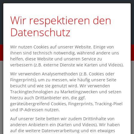
Wir respektieren den
Datenschutz
Wir nutzen Cookies auf unserer Website. Einige von
Menü
ihnen sind technisch notwendig, während andere uns
0
helfen, diese Website und unseren Service zu
verbessern (z.B. externe Dienste wie Karten und Videos).
Schmitt & Hahn Buch und
Wir verwenden Analysemethoden (z.B. Cookies oder
Fingerprints), um zu messen, wie häufig unsere Seite
Presse Bücherland
besucht und wie sie genutzt wird. Wir verwenden
Trackingtechnologien zu Marketingzwecken und setzen
Sinsheim
hierzu auch Drittanbieter ein, die ggf.
geräteübergreifend Cookies, Fingerprints, Tracking-Pixel
und IP-Adressen nutzen.
Auf unserer Seite betten wir zudem Drittinhalte von
Stöbern und schmökern? Bei
anderen Anbietern ein (Karten und Videos). Wir haben
auf die weitere Datenverarbeitung und ein etwaiges