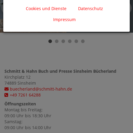
Herzlich willkommen
Cookies und Dienste
Datenschutz
Impressum
Schmitt & Hahn Buch und Presse Sinsheim Bücherland
Kirchplatz
12
74889
Sinsheim
buecherland@schmitt-hahn.de
+49 7261 64288
Öffnungszeiten
Montag bis Freitag:
09:00 Uhr bis 18:30 Uhr
Samstag:
09:00 Uhr bis 14:00 Uhr