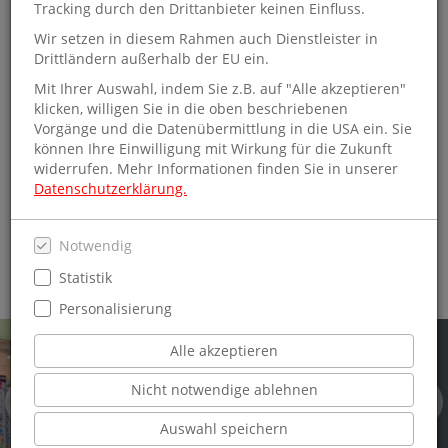
Metropole
Tracking durch den Drittanbieter keinen Einfluss.
Wir setzen in diesem Rahmen auch Dienstleister in
Direkt im Hauptbahnhof
finden Sie Schmitt & Hahn
mit
Drittländern außerhalb der EU ein.
großer Lektüreauswahl im Erdgeschoss
. Die „Perle des
Mit Ihrer Auswahl, indem Sie z.B. auf "Alle akzeptieren"
Breisgaus“ wird Freiburg genannt. Aus vielerlei Gründen.
klicken, willigen Sie in die oben beschriebenen
Natürlich, weil die Schwarzwaldhauptstadt die sonnigste
Vorgänge und die Datenübermittlung in die USA ein. Sie
Großstadt Deutschlands ist. Aber auch weil Freiburg die Stadt
können Ihre Einwilligung mit Wirkung für die Zukunft
der „Bächle und Gässle“ ist und von Münster über
widerrufen. Mehr Informationen finden Sie in unserer
Schlossberg und Wiwilibrücke einfach ein historisches und
Datenschutzerklärung.
landschaftliches Juwel im Schwarzwald ist.
Wer literarische Perlen, Beststeller, Thriller oder andere
Notwendig
Bücher sucht, kommt zu Schmitt & Hahn im Hauptbahnhof
Freiburg.
Statistik
Personalisierung
Alle akzeptieren
Nicht notwendige ablehnen
Herzlich willkommen
Auswahl speichern