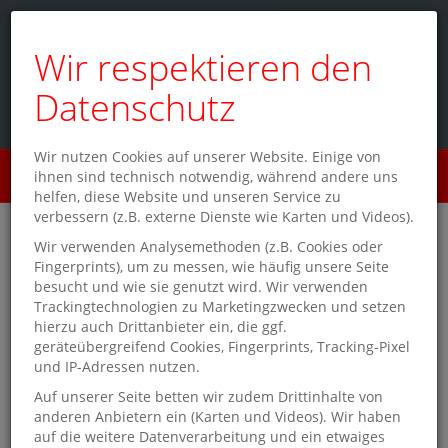
Wir respektieren den
Datenschutz
Wir nutzen Cookies auf unserer Website. Einige von
Menü
ihnen sind technisch notwendig, während andere uns
0
helfen, diese Website und unseren Service zu
verbessern (z.B. externe Dienste wie Karten und Videos).
Schmitt & Hahn Buch und
Wir verwenden Analysemethoden (z.B. Cookies oder
Fingerprints), um zu messen, wie häufig unsere Seite
Presse im Hauptbahnhof
besucht und wie sie genutzt wird. Wir verwenden
Trackingtechnologien zu Marketingzwecken und setzen
Freiburg - Buchhandlung
hierzu auch Drittanbieter ein, die ggf.
geräteübergreifend Cookies, Fingerprints, Tracking-Pixel
und IP-Adressen nutzen.
Auf unserer Seite betten wir zudem Drittinhalte von
Lesen in der Schwarzwald-
anderen Anbietern ein (Karten und Videos). Wir haben
auf die weitere Datenverarbeitung und ein etwaiges