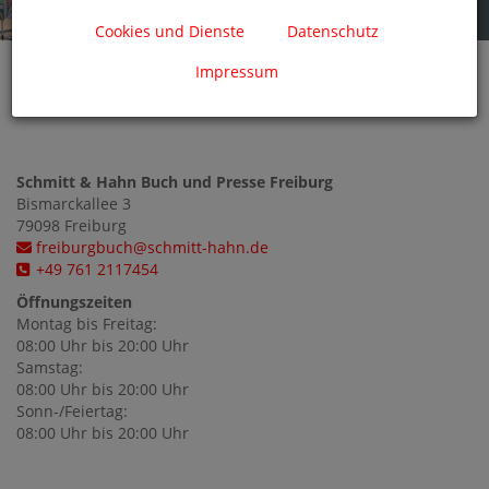
Cookies und Dienste
Datenschutz
Impressum
Schmitt & Hahn Buch und Presse Freiburg
Bismarckallee
3
79098
Freiburg
freiburgbuch@schmitt-hahn.de
+49 761 2117454
Öffnungszeiten
Montag bis Freitag:
08:00 Uhr bis 20:00 Uhr
Samstag:
08:00 Uhr bis 20:00 Uhr
Sonn-/Feiertag:
08:00 Uhr bis 20:00 Uhr