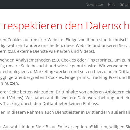
Newsletter
Hilfe
tol
 respektieren den Datensch
zen Cookies auf unserer Website. Einige von ihnen sind technisch
ig, während andere uns helfen, diese Website und unseren Servi
ern (z.B. externe Dienste wie Karten und Videos).
buch
Standorte
Karriere bei Schmitt & Hahn
Lesesommer
wenden Analysemethoden (z.B. Cookies oder Fingerprints), um zu 
fig unsere Seite besucht und wie sie genutzt wird. Wir verwenden
n
gtechnologien zu Marketingzwecken und setzen hierzu auch Dritta
e ggf. geräteübergreifend Cookies, Fingerprints, Tracking-Pixel und I
n nutzen.
erer Seite betten wir zudem Drittinhalte von anderen Anbietern ei
 und Videos). Wir haben auf die weitere Datenverarbeitung und ei
s Tracking durch den Drittanbieter keinen Einfluss.
zen in diesem Rahmen auch Dienstleister in Drittländern außerhal
r Auswahl, indem Sie z.B. auf "Alle akzeptieren" klicken, willigen Si