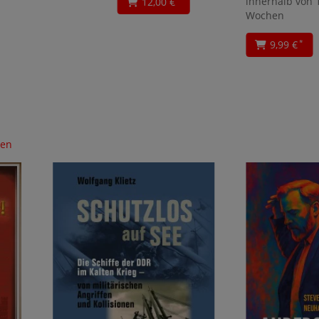
innerhalb von 
12,00 €
Wochen
9,99 €
*
gen