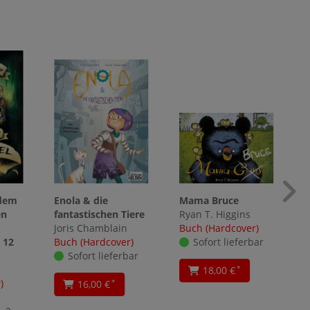
 dem
Enola & die
Mama Bruce
en
fantastischen Tiere
Ryan T. Higgins
Joris Chamblain
Buch (Hardcover)
 12
Buch (Hardcover)
Sofort lieferbar
Sofort lieferbar
18,00 €
*
)
16,00 €
*