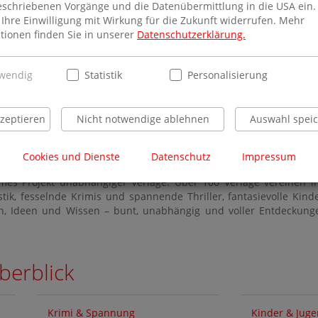
schriebenen Vorgänge und die Datenübermittlung in die USA ein. 
Ihre Einwilligung mit Wirkung für die Zukunft widerrufen. Mehr
tionen finden Sie in unserer
Datenschutzerklärung.
wendig
Statistik
Personalisierung
kzeptieren
Nicht notwendige ablehnen
Auswahl spei
Cookies und Dienste
Datenschutz
Impressum
es Projekt unabhängiger Verlage. Über 100 Verlage vereinen ih
istik, fesselnde Krimis und spannende Thriller, fantasievolle Ki
en, Ideen und Wissen – bunt, unabhängig und voller Entdeckung
berblick
Krimi & Spannung
Kinder & Jug