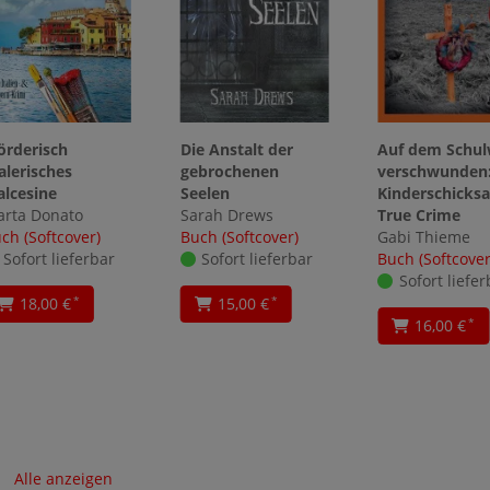
rderisch
Die Anstalt der
Auf dem Schu
lerisches
gebrochenen
verschwunden
lcesine
Seelen
Kinderschicksa
rta Donato
Sarah Drews
True Crime
ch (Softcover)
Buch (Softcover)
Gabi Thieme
Sofort lieferbar
Sofort lieferbar
Buch (Softcover
Sofort liefer
18,00 €
15,00 €
*
*
16,00 €
*
Alle anzeigen