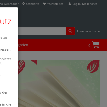
ino Webreader
Standorte
Wunschliste
Login / Mein Konto
utz
Erweiterte Suche
ce zu
Alle Kategorien
0
messen,
nbieter
P-
n
n
b der
e in die