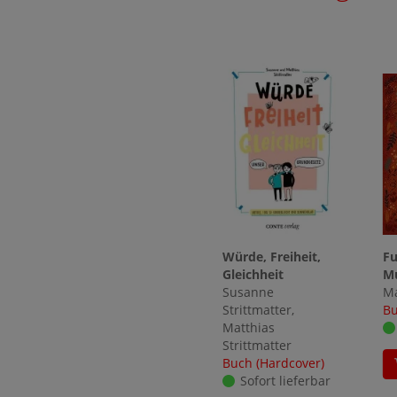
Würde, Freiheit,
Fu
Gleichheit
M
Susanne
Ma
Strittmatter,
Bu
Matthias
Strittmatter
Buch (Hardcover)
Sofort lieferbar