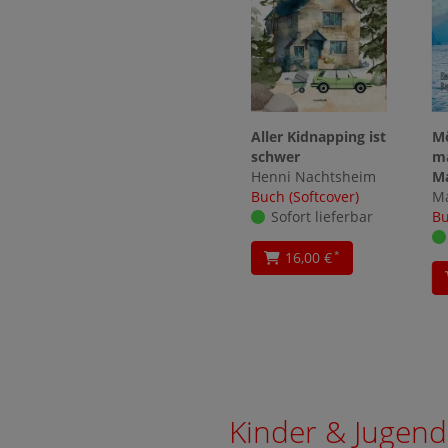
Aller Kidnapping ist
Mö
schwer
ma
Henni Nachtsheim
Ma
Buch (Softcover)
Ma
Sofort lieferbar
Bu
16,00 €
*
Kinder & Jugend