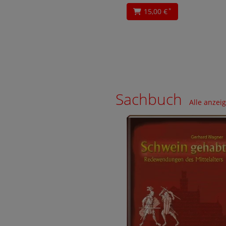
15,00 €
*
Sachbuch
Alle anzei