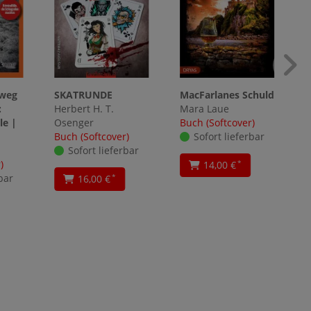
lweg
SKATRUNDE
MacFarlanes Schuld
:
Herbert H. T.
Mara Laue
le |
Osenger
Buch (Softcover)
Buch (Softcover)
Sofort lieferbar
Sofort lieferbar
)
14,00 €
*
bar
16,00 €
*